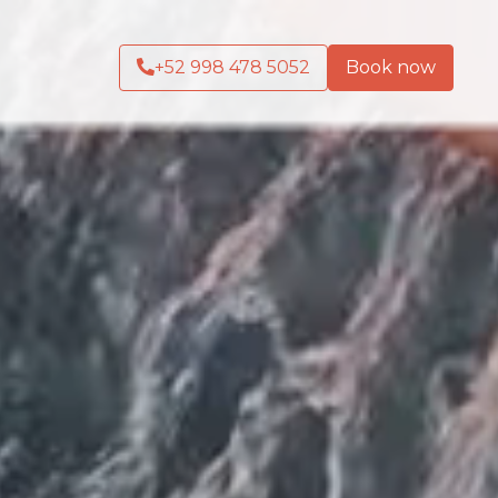
+52 998 478 5052
Book now